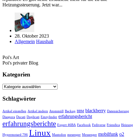
Heizungssteuerung. Jetzt war...
28. Oktober 2023
Allgemein
Haushalt
Poi's Art
Poi's privater Blog
Kategorien
Kategorien
Schlagwörter
blackberry
Artikel einstellen
Artikel ändern
Atommüll
Backup
BBM
Datensicherung
erfahrungsbericht
Diaspora
Ducati
Duplicati
Einzylinder
erfahrungsberichte
Expert 46BA
Facebook
Fediverse
Friendica
Heizung
Linux
mobilfunk
o2
Hypermotard 796
Mastodon
mesenger
Messenger