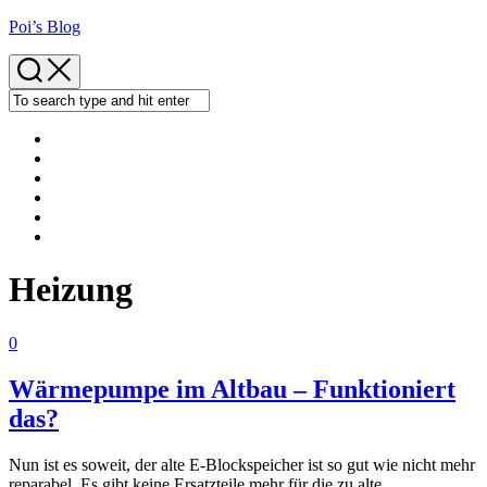
Skip
Poi’s Blog
to
content
Heizung
0
Wärmepumpe im Altbau – Funktioniert
das?
Nun ist es soweit, der alte E-Blockspeicher ist so gut wie nicht mehr
reparabel. Es gibt keine Ersatzteile mehr für die zu alte