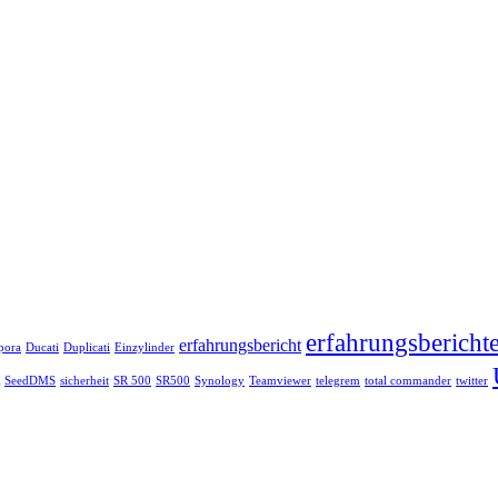
erfahrungsbericht
erfahrungsbericht
pora
Ducati
Duplicati
Einzylinder
SeedDMS
sicherheit
SR 500
SR500
Synology
Teamviewer
telegrem
total commander
twitter