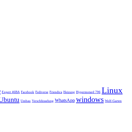
Linux
e
Expert 46BA
Facebook
Fediverse
Friendica
Heizung
Hypermotard 796
windows
Ubuntu
WhatsApp
Umbau
Verschlüsselung
Wolf-Garten