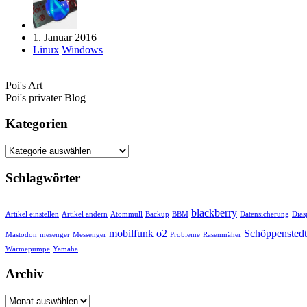
1. Januar 2016
Linux
Windows
Poi's Art
Poi's privater Blog
Kategorien
Kategorien
Schlagwörter
blackberry
Artikel einstellen
Artikel ändern
Atommüll
Backup
BBM
Datensicherung
Dias
mobilfunk
o2
Schöppenstedt
Mastodon
mesenger
Messenger
Probleme
Rasenmäher
Wärmepumpe
Yamaha
Archiv
Archiv