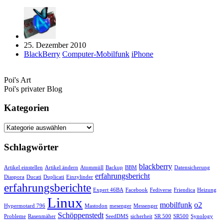
25. Dezember 2010
BlackBerry
Computer-Mobilfunk
iPhone
Poi's Art
Poi's privater Blog
Kategorien
Kategorien
Schlagwörter
blackberry
Artikel einstellen
Artikel ändern
Atommüll
Backup
BBM
Datensicherung
erfahrungsbericht
Diaspora
Ducati
Duplicati
Einzylinder
erfahrungsberichte
Expert 46BA
Facebook
Fediverse
Friendica
Heizung
Linux
mobilfunk
o2
Hypermotard 796
Mastodon
mesenger
Messenger
Schöppenstedt
Probleme
Rasenmäher
SeedDMS
sicherheit
SR 500
SR500
Synology